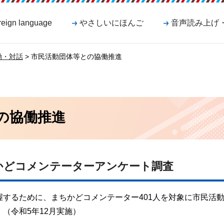
reign language
やさしいにほんご
音声読み上げ
働・対話
> 市民活動団体等との協働推進
の協働推進
かどコメンテーターアンケート調査
するために、まちかどコメンテーター401人を対象に市民活
（令和5年12月実施）