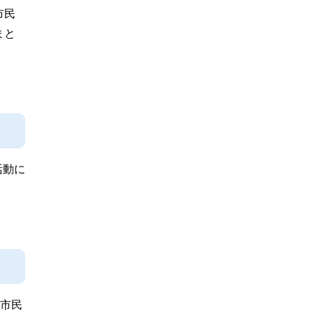
市民
まと
活動に
に市民