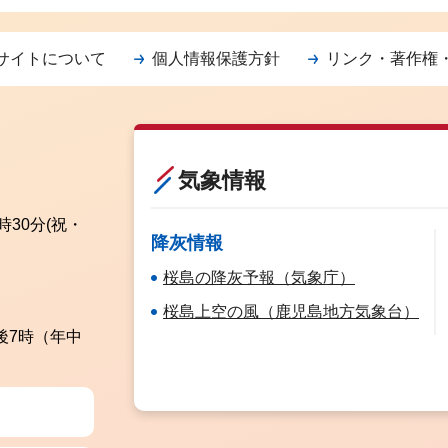
サイトについて
個人情報保護方針
リンク・著作権
気象情報
時30分
(祝・
降灰情報
桜島の降灰予報（気象庁）
桜島上空の風（鹿児島地方気象台）
後7時（年中