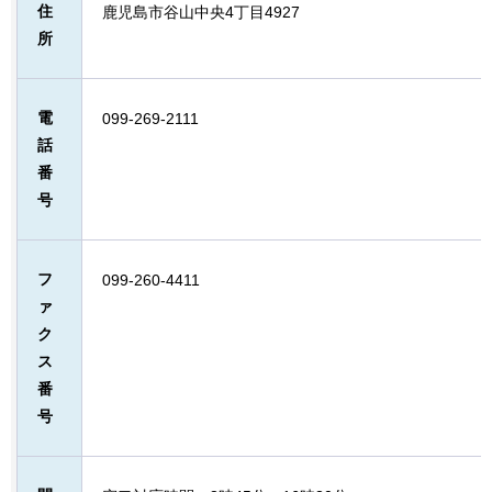
住
鹿児島市谷山中央4丁目4927
所
電
099-269-2111
話
番
号
フ
099-260-4411
ァ
ク
ス
番
号