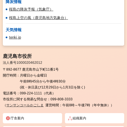
降灰情報
桜島の降灰予報（気象庁）
桜島上空の風（鹿児島地方気象台）
天気情報
tenki.jp
鹿児島市役所
法人番号1000020462012
〒892-8677 鹿児島市山下町11番1号
開庁時間：
月曜日から金曜日
午前8時45分から午後4時30分
(祝・休日及び12月29日から1月3日を除く)
電話番号：
099-224-1111（代表）
市役所に関する簡易な問合せ：
099-808-3333
（
サンサンコールかごしま
運営時間：午前8時～午後7時（年中無休））
庁舎案内
組織案内