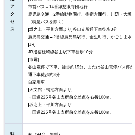
ア
市営バス→14番線慈眼寺団地行
ク
鹿児島交通→2番線動物園行、指宿方面行、川辺・大坂
セ
（特急バスを除く）
ス
[坂之上・平川方面より]谷山支所通下車徒歩3分
鹿児島交通→2番線鹿児島駅行、金生町行、かごしま水
[JR]
JR指宿枕崎線谷山駅下車徒歩10分
[市電]
谷山電停で下車、徒歩約15分、または谷山電停バス停
通下車徒歩約3分
自家用車
[天文館・鴨池方面より]
→国道225号谷山支所前交差点を右折100m。
[坂之上・平川方面より]
→国道225号谷山支所前交差点を左折100m。
駐
有（94台、無料）