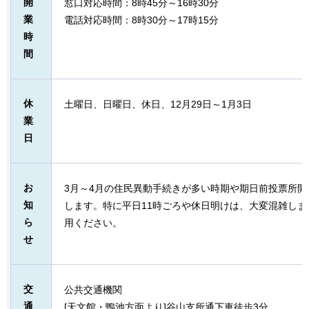
開
窓口対応時間：8時45分～16時30分
業
電話対応時間：8時30分～17時15分
時
間
休
土曜日、日曜日、休日、12月29日～1月3日
業
日
お
3月～4月の住民異動手続きが多い時期や期日前投票所
知
します。特に平日11時ごろや休日明けは、大変混雑し
ら
用ください。
せ
交
公共交通機関
通
[天文館・鴨池方面より]谷山支所通下車徒歩3分