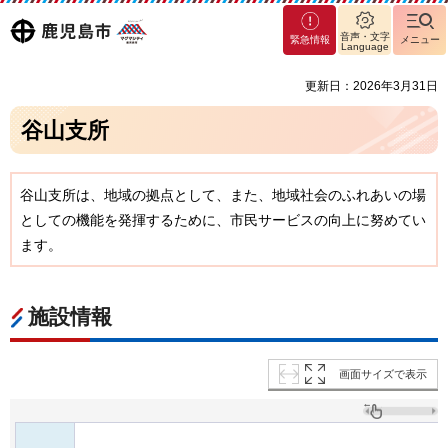
マグ
鹿児島
音声・文字
緊急情報
メニュー
マシ
Language
ティ
市
更新日：2026年3月31日
鹿児
島市
谷山支所
谷山支所は、地域の拠点として、また、地域社会のふれあいの場
としての機能を発揮するために、市民サービスの向上に努めてい
ます。
施設情報
画面サイズで表示