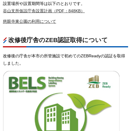
設置場所や設置期間等は以下のとおりです。
谷山支所仮設庁舎設置計画（PDF：848KB）
慈眼寺東公園の利用について
改修後庁舎のZEB認証取得について
改修後の庁舎が本市の所管施設で初めてのZEBReadyの認証を取得
しました。