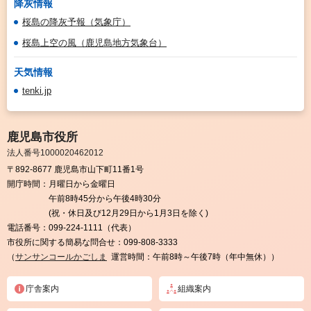
降灰情報
桜島の降灰予報（気象庁）
桜島上空の風（鹿児島地方気象台）
天気情報
tenki.jp
鹿児島市役所
法人番号1000020462012
〒892-8677 鹿児島市山下町11番1号
開庁時間：
月曜日から金曜日
午前8時45分から午後4時30分
(祝・休日及び12月29日から1月3日を除く)
電話番号：
099-224-1111（代表）
市役所に関する簡易な問合せ：
099-808-3333
（
サンサンコールかごしま
運営時間：午前8時～午後7時（年中無休））
庁舎案内
組織案内