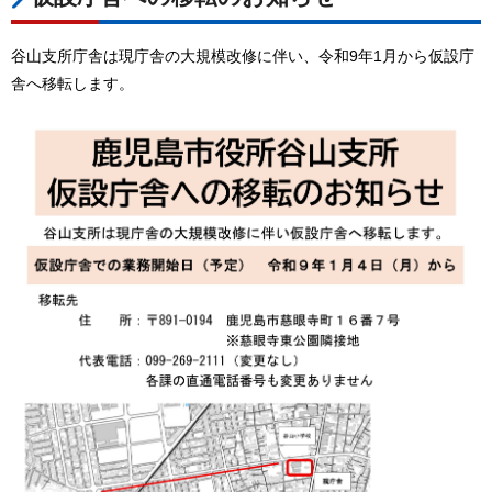
谷山支所庁舎は現庁舎の大規模改修に伴い、令和9年1月から仮設庁
舎へ移転します。