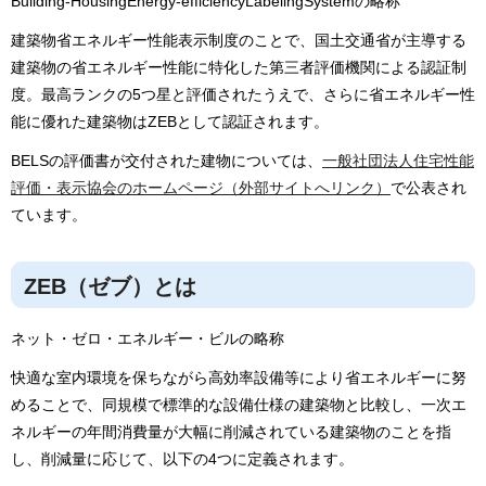
Building-HousingEnergy-efficiencyLabelingSystemの略称
建築物省エネルギー性能表示制度のことで、国土交通省が主導する
建築物の省エネルギー性能に特化した第三者評価機関による認証制
度。最高ランクの5つ星と評価されたうえで、さらに省エネルギー性
能に優れた建築物はZEBとして認証されます。
BELSの評価書が交付された建物については、
一般社団法人住宅性能
評価・表示協会のホームページ（外部サイトへリンク）
で公表され
ています。
ZEB（ゼブ）とは
ネット・ゼロ・エネルギー・ビルの略称
快適な室内環境を保ちながら高効率設備等により省エネルギーに努
めることで、同規模で標準的な設備仕様の建築物と比較し、一次エ
ネルギーの年間消費量が大幅に削減されている建築物のことを指
し、削減量に応じて、以下の4つに定義されます。