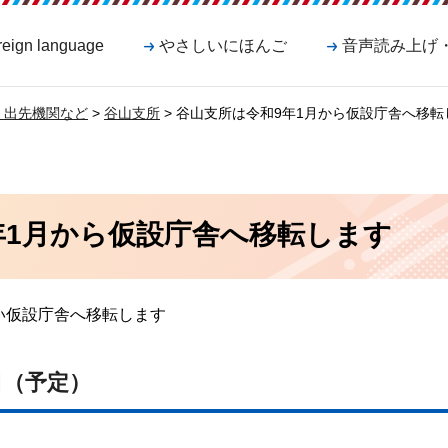
reign language
やさしいにほんご
音声読み上げ
・出先機関など
>
谷山支所
> 谷山支所は令和9年1月から仮設庁舎へ移転
年1月から仮設庁舎へ移転します
い仮設庁舎へ移転します
日（予定）