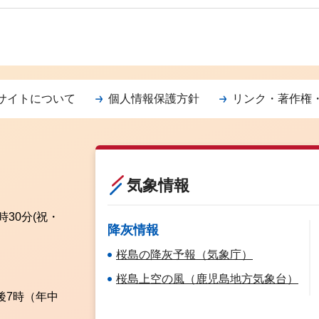
サイトについて
個人情報保護方針
リンク・著作権
気象情報
時30分
(祝・
降灰情報
桜島の降灰予報（気象庁）
桜島上空の風（鹿児島地方気象台）
後7時（年中