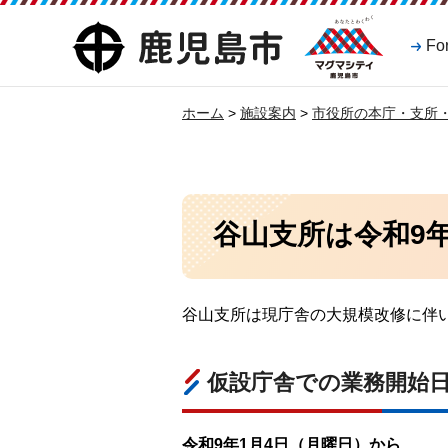
マグマシティ
鹿児島市
Fo
鹿児島市
ホーム
>
施設案内
>
市役所の本庁・支所
谷山支所は令和9
谷山支所は現庁舎の大規模改修に伴
仮設庁舎での業務開始
令和9年1月4日（月曜日）から