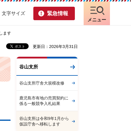
緊急情報
・文字サイズ
メニュー
します
更新日：2026年3月31日
谷山支所
谷山支所庁舎大規模改修
鹿児島市有地の売買契約に
係る一般競争入札結果
谷山支所は令和9年1月から
仮設庁舎へ移転します