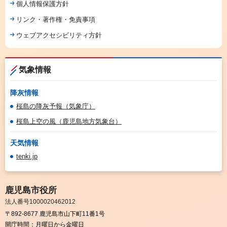
個人情報保護方針
リンク・著作権・免責事項
ウェブアクセシビリティ方針
気象情報
降灰情報
桜島の降灰予報（気象庁）
桜島上空の風（鹿児島地方気象台）
天気情報
tenki.jp
鹿児島市役所
法人番号1000020462012
〒892-8677 鹿児島市山下町11番1号
開庁時間：
月曜日から金曜日