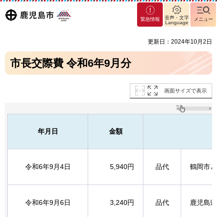
マグ
鹿児島
音声・文字
緊急情報
メニュー
マシ
Language
ティ
市
更新日：2024年10月2日
鹿児
島市
市長交際費 令和6年9月分
画面サイズで表示
年月日
金額
令和6年9月4日
5,940円
品代
鶴岡市と
令和6年9月6日
3,240円
品代
鹿児島県