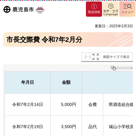
マグ
鹿児島
音声・文字
緊急情報
メニュー
マシ
Language
ティ
市
更新日：2025年3月3日
鹿児
島市
市長交際費 令和7年2月分
画面サイズで表示
年月日
金額
令和7年2月14日
5,000円
会費
県酒造組合鑑
令和7年2月19日
3,500円
品代
城山小学校原