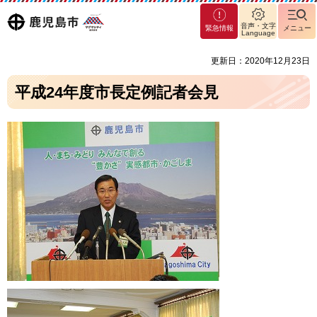
マグ
鹿児島
音声・文字
緊急情報
メニュー
マシ
Language
ティ
市
更新日：2020年12月23日
鹿児
島市
平成24年度市長定例記者会見