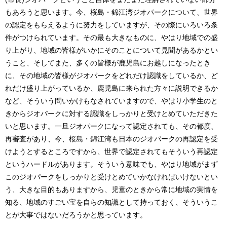
もあろうと思います。今、桜島・錦江湾ジオパークについて、世界
の認定をもらえるように努力をしていますが、その際にいろいろ条
件がつけられています。その最も大きなものに、やはり地域での盛
り上がり、地域の皆様がいかにそのことについて見聞があるかとい
うこと、そしてまた、多くの皆様が鹿児島にお越しになったとき
に、その地域の皆様がジオパークをどれだけ認識をしているか、ど
れだけ盛り上がっているか、鹿児島に来られた方々に説明できるか
など、そういう問いかけもなされていますので、やはり小学生のと
きからジオパークに対する認識をしっかりと受けとめていただきた
いと思います。一旦ジオパークになって認定されても、その都度、
再審査があり、今、桜島・錦江湾も日本のジオパークの再認定を受
けようとするところですから、世界で認定されてもそういう再認定
というハードルがあります。そういう意味でも、やはり地域がまず
このジオパークをしっかりと受けとめていかなければいけないとい
う、大きな目的もありますから、児童のときから常に地域の実情を
知る、地域のすごい宝を自らの知識として持っておく、そういうこ
とが大事ではないだろうかと思っています。