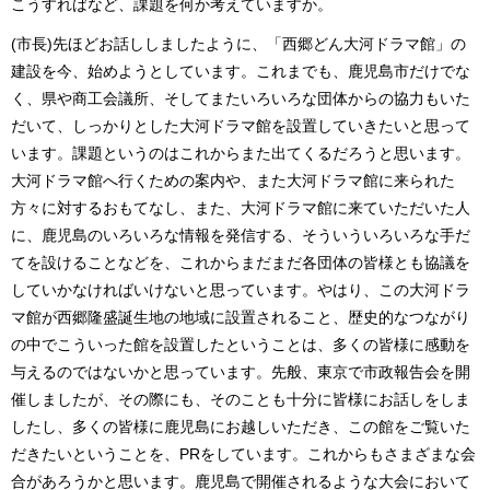
こうすればなど、課題を何か考えていますか。
(市長)先ほどお話ししましたように、「西郷どん大河ドラマ館」の
建設を今、始めようとしています。これまでも、鹿児島市だけでな
く、県や商工会議所、そしてまたいろいろな団体からの協力もいた
だいて、しっかりとした大河ドラマ館を設置していきたいと思って
います。課題というのはこれからまた出てくるだろうと思います。
大河ドラマ館へ行くための案内や、また大河ドラマ館に来られた
方々に対するおもてなし、また、大河ドラマ館に来ていただいた人
に、鹿児島のいろいろな情報を発信する、そういういろいろな手だ
てを設けることなどを、これからまだまだ各団体の皆様とも協議を
していかなければいけないと思っています。やはり、この大河ドラ
マ館が西郷隆盛誕生地の地域に設置されること、歴史的なつながり
の中でこういった館を設置したということは、多くの皆様に感動を
与えるのではないかと思っています。先般、東京で市政報告会を開
催しましたが、その際にも、そのことも十分に皆様にお話しをしま
したし、多くの皆様に鹿児島にお越しいただき、この館をご覧いた
だきたいということを、PRをしています。これからもさまざまな会
合があろうかと思います。鹿児島で開催されるような大会において