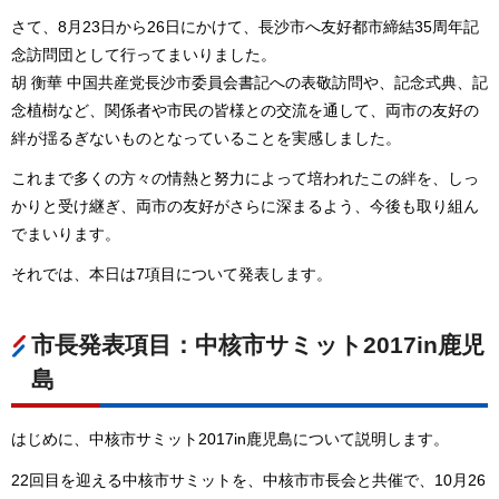
さて、8月23日から26日にかけて、長沙市へ友好都市締結35周年記
念訪問団として行ってまいりました。
胡 衡華 中国共産党長沙市委員会書記への表敬訪問や、記念式典、記
念植樹など、関係者や市民の皆様との交流を通して、両市の友好の
絆が揺るぎないものとなっていることを実感しました。
これまで多くの方々の情熱と努力によって培われたこの絆を、しっ
かりと受け継ぎ、両市の友好がさらに深まるよう、今後も取り組ん
でまいります。
それでは、本日は7項目について発表します。
市長発表項目：中核市サミット2017in鹿児
島
はじめに、中核市サミット2017in鹿児島について説明します。
22回目を迎える中核市サミットを、中核市市長会と共催で、10月26