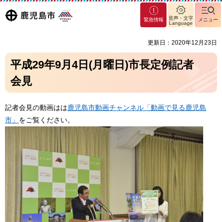
マグ
鹿児島
音声・文字
緊急情報
メニュー
マシ
Language
ティ
市
更新日：2020年12月23日
鹿児
島市
平成29年9月4日(月曜日)市長定例記者
会見
記者会見の動画はは
鹿児島市動画チャンネル「動画で見る鹿児島
市」
をご覧ください。