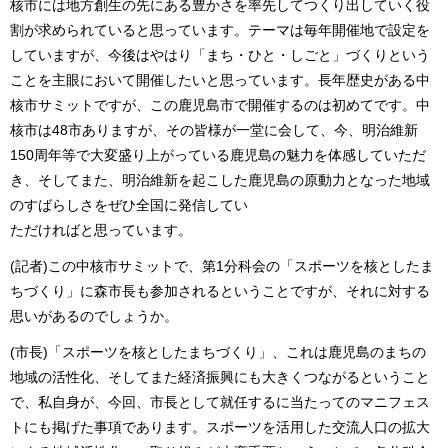
核市には地方創生の先にある豊かさを率先してつくり出していく役
割が求められていると思っています。テーマは毎年開催地で設定を
していますが、今後はやはり「まち・ひと・しごと」づくりという
ことを主眼において開催したいと思っています。長年歴史がある中
核市サミットですが、この鹿児島市で開催するのは初めてです。中
核市は48市ありますが、その皆様が一堂に会して、今、明治維新
150周年等で大変盛り上がっている鹿児島の魅力を体感していただ
き、そしてまた、明治維新を起こした鹿児島の原動力となった地域
のすばらしさをぜひ全国に発信してい
ただければと思っています。
(記者)この中核市サミットで、第1分科会の「スポーツを核としたま
ちづくり」に森市長も参加されるということですが、それに対する
思いがあるのでしょうか。
(市長)「スポーツを核としたまちづくり」、これは鹿児島のまちの
地域の活性化、そしてまた経済振興にも大きくつながるということ
で、私自身が、今回、市長として就任するに当たってのマニフェス
トにも掲げた事項であります。スポーツを活用した交流人口の拡大