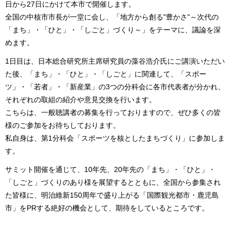
日から27日にかけて本市で開催します。
全国の中核市市長が一堂に会し、「地方から創る"豊かさ"～次代の
「まち」・「ひと」・「しごと」づくり～」をテーマに、議論を深
めます。
1日目は、日本総合研究所主席研究員の藻谷浩介氏にご講演いただい
た後、「まち」・「ひと」・「しごと」に関連して、「スポー
ツ」・「若者」・「新産業」の3つの分科会に各市代表者が分かれ、
それぞれの取組の紹介や意見交換を行います。
こちらは、一般聴講者の募集を行っておりますので、ぜひ多くの皆
様のご参加をお待ちしております。
私自身は、第1分科会「スポーツを核としたまちづくり」に参加しま
す。
サミット開催を通じて、10年先、20年先の「まち」・「ひと」・
「しごと」づくりのあり様を展望するとともに、全国から参集され
た皆様に、明治維新150周年で盛り上がる「国際観光都市・鹿児島
市」をPRする絶好の機会として、期待をしているところです。