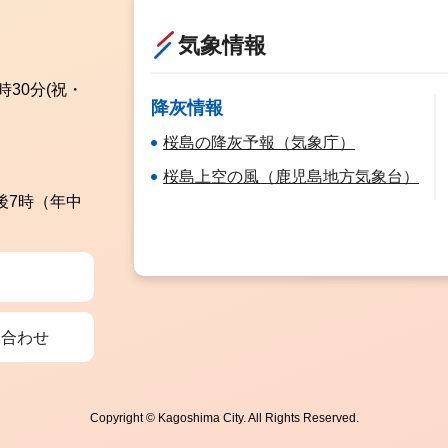
気象情報
時30分
(祝・
降灰情報
桜島の降灰予報（気象庁）
桜島上空の風（鹿児島地方気象台）
後7時（年中
い合わせ
Copyright © Kagoshima City. All Rights Reserved.