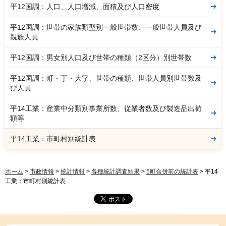
平12国調：人口、人口増減、面積及び人口密度
平12国調：世帯の家族類型別一般世帯数、一般世帯人員及び
親族人員
平12国調：男女別人口及び世帯の種類（2区分）別世帯数
平12国調：町・丁・大字、世帯の種類、世帯人員別世帯数及
び人員
平14工業：産業中分類別事業所数、従業者数及び製造品出荷
額等
平14工業：市町村別統計表
ホーム
>
市政情報
>
統計情報
>
各種統計調査結果
>
5町合併前の統計表
> 平14
工業：市町村別統計表