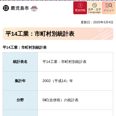
マグ
鹿児島
音声・文字
緊急情報
メニュー
マシ
Language
ティ
市
更新日：2020年3月4日
鹿児
島市
平14工業：市町村別統計表
平14工業：市町村別統計表
統計表名
平14工業：市町村別統計表
集計年
2002（平成14）年
分野
5町(合併前）の統計表