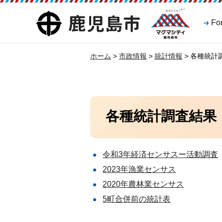
マグマシティ
鹿児島市
Fo
鹿児島市
ホーム
>
市政情報
>
統計情報
> 各種統計
各種統計調査結果
令和3年経済センサスー活動調査
2023
年漁業センサス
2020年農林業センサス
5町合併前の統計表