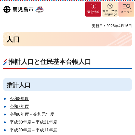
マグ
鹿児島
音声・文字
緊急情報
メニュー
マシ
Language
ティ
市
更新日：2026年4月16日
鹿児
島市
人口
推計人口と住民基本台帳人口
推計人口
令和8年度
令和7年度
令和6年度～令和元年度
平成30年度～平成21年度
平成20年度～平成11年度