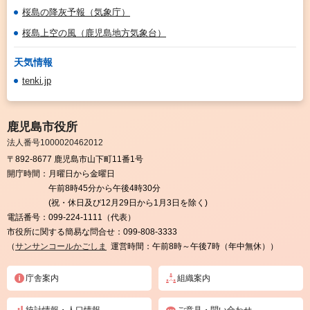
桜島の降灰予報（気象庁）
桜島上空の風（鹿児島地方気象台）
天気情報
tenki.jp
鹿児島市役所
法人番号1000020462012
〒892-8677 鹿児島市山下町11番1号
開庁時間：
月曜日から金曜日
午前8時45分から午後4時30分
(祝・休日及び12月29日から1月3日を除く)
電話番号：
099-224-1111（代表）
市役所に関する簡易な問合せ：
099-808-3333
（
サンサンコールかごしま
運営時間：午前8時～午後7時（年中無休））
庁舎案内
組織案内
統計情報・人口情報
ご意見・問い合わせ