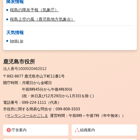
降灰情報
桜島の降灰予報（気象庁）
桜島上空の風（鹿児島地方気象台）
天気情報
tenki.jp
鹿児島市役所
法人番号1000020462012
〒892-8677 鹿児島市山下町11番1号
開庁時間：
月曜日から金曜日
午前8時45分から午後4時30分
(祝・休日及び12月29日から1月3日を除く)
電話番号：
099-224-1111（代表）
市役所に関する簡易な問合せ：
099-808-3333
（
サンサンコールかごしま
運営時間：午前8時～午後7時（年中無休））
庁舎案内
組織案内