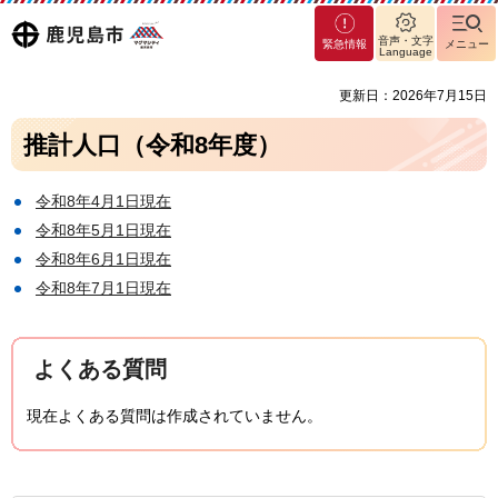
マグ
鹿児島
音声・文字
緊急情報
メニュー
マシ
Language
ティ
市
更新日：2026年7月15日
鹿児
島市
推計人口（令和8年度）
令和8年4月1日現在
令和8年5月1日現在
令和8年6月1日現在
令和8年7月1日現在
よくある質問
現在よくある質問は作成されていません。