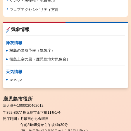
リンク・著作権・免責事項
ウェブアクセシビリティ方針
気象情報
降灰情報
桜島の降灰予報（気象庁）
桜島上空の風（鹿児島地方気象台）
天気情報
tenki.jp
鹿児島市役所
法人番号1000020462012
〒892-8677 鹿児島市山下町11番1号
開庁時間：
月曜日から金曜日
午前8時45分から午後4時30分