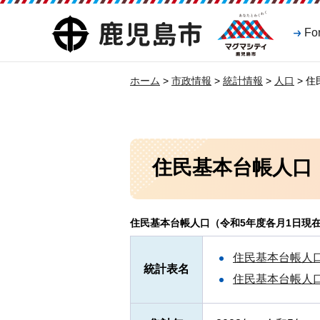
マグマシティ
鹿児島市
Fo
鹿児島市
ホーム
>
市政情報
>
統計情報
>
人口
> 
住民基本台帳人口
住民基本台帳人口（令和5年度各月1日現
住民基本台帳人口
統計表名
住民基本台帳人口