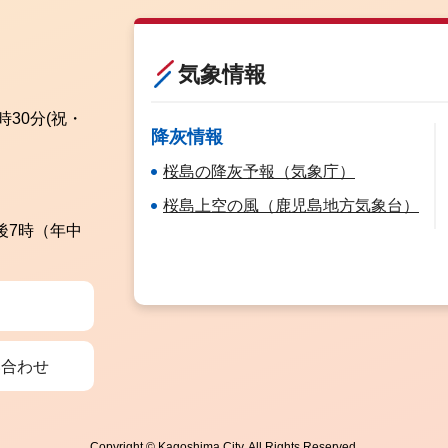
気象情報
時30分
(祝・
降灰情報
桜島の降灰予報（気象庁）
桜島上空の風（鹿児島地方気象台）
後7時（年中
い合わせ
Copyright © Kagoshima City. All Rights Reserved.