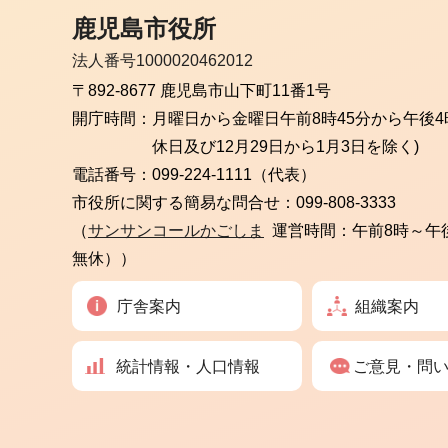
鹿児島市役所
法人番号1000020462012
〒892-8677 鹿児島市山下町11番1号
開庁時間：
月曜日から金曜日
午前8時45分から午後4
休日及び12月29日から1月3日を除く)
電話番号：
099-224-1111（代表）
市役所に関する簡易な問合せ：
099-808-3333
（
サンサンコールかごしま
運営時間：午前8時～午
無休））
庁舎案内
組織案内
統計情報・人口情報
ご意見・問