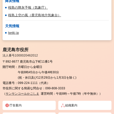
降灰情報
桜島の降灰予報（気象庁）
桜島上空の風（鹿児島地方気象台）
天気情報
tenki.jp
鹿児島市役所
法人番号1000020462012
〒892-8677 鹿児島市山下町11番1号
開庁時間：
月曜日から金曜日
午前8時45分から午後4時30分
(祝・休日及び12月29日から1月3日を除く)
電話番号：
099-224-1111（代表）
市役所に関する簡易な問合せ：
099-808-3333
（
サンサンコールかごしま
運営時間：午前8時～午後7時（年中無休））
庁舎案内
組織案内