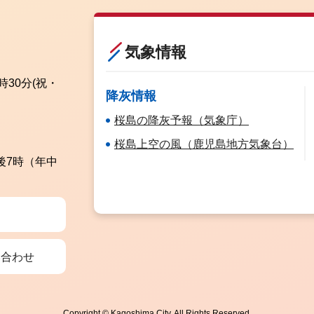
気象情報
時30分
(祝・
降灰情報
桜島の降灰予報（気象庁）
桜島上空の風（鹿児島地方気象台）
後7時（年中
い合わせ
Copyright © Kagoshima City. All Rights Reserved.