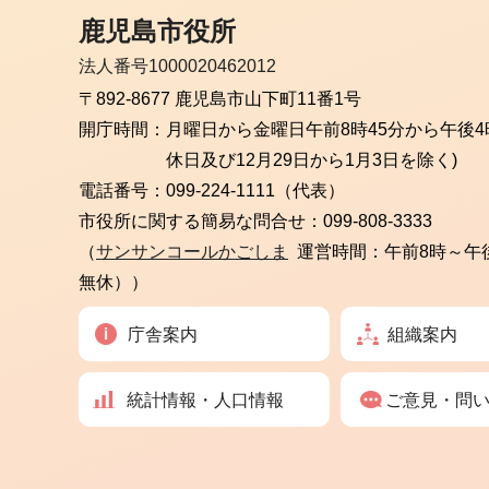
鹿児島市役所
法人番号1000020462012
〒892-8677 鹿児島市山下町11番1号
開庁時間：
月曜日から金曜日
午前8時45分から午後4
休日及び12月29日から1月3日を除く)
電話番号：
099-224-1111（代表）
市役所に関する簡易な問合せ：
099-808-3333
（
サンサンコールかごしま
運営時間：午前8時～午
無休））
庁舎案内
組織案内
統計情報・人口情報
ご意見・問