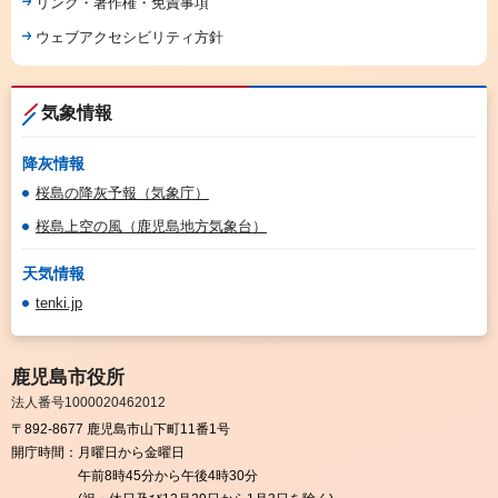
リンク・著作権・免責事項
ウェブアクセシビリティ方針
気象情報
降灰情報
桜島の降灰予報（気象庁）
桜島上空の風（鹿児島地方気象台）
天気情報
tenki.jp
鹿児島市役所
法人番号1000020462012
〒892-8677 鹿児島市山下町11番1号
開庁時間：
月曜日から金曜日
午前8時45分から午後4時30分