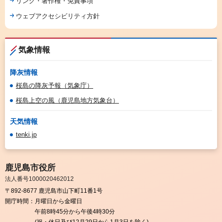
リンク・著作権・免責事項
ウェブアクセシビリティ方針
気象情報
降灰情報
桜島の降灰予報（気象庁）
桜島上空の風（鹿児島地方気象台）
天気情報
tenki.jp
鹿児島市役所
法人番号1000020462012
〒892-8677 鹿児島市山下町11番1号
開庁時間：
月曜日から金曜日
午前8時45分から午後4時30分