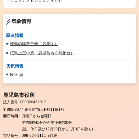
ウェブアクセシビリティ方針
気象情報
降灰情報
桜島の降灰予報（気象庁）
桜島上空の風（鹿児島地方気象台）
天気情報
tenki.jp
鹿児島市役所
法人番号1000020462012
〒892-8677 鹿児島市山下町11番1号
開庁時間：
月曜日から金曜日
午前8時45分から午後4時30分
(祝・休日及び12月29日から1月3日を除く)
電話番号：
099-224-1111（代表）