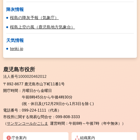
降灰情報
桜島の降灰予報（気象庁）
桜島上空の風（鹿児島地方気象台）
天気情報
tenki.jp
鹿児島市役所
法人番号1000020462012
〒892-8677 鹿児島市山下町11番1号
開庁時間：
月曜日から金曜日
午前8時45分から午後4時30分
(祝・休日及び12月29日から1月3日を除く)
電話番号：
099-224-1111（代表）
市役所に関する簡易な問合せ：
099-808-3333
（
サンサンコールかごしま
運営時間：午前8時～午後7時（年中無休））
庁舎案内
組織案内