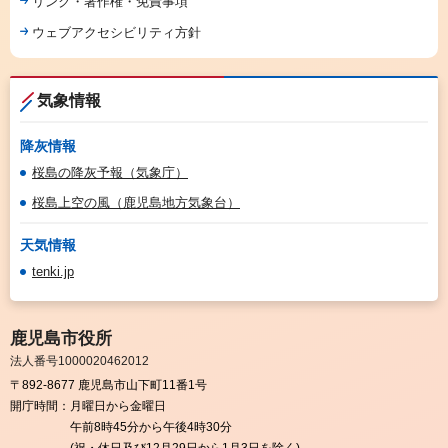
リンク・著作権・免責事項
ウェブアクセシビリティ方針
気象情報
降灰情報
桜島の降灰予報（気象庁）
桜島上空の風（鹿児島地方気象台）
天気情報
tenki.jp
鹿児島市役所
法人番号1000020462012
〒892-8677 鹿児島市山下町11番1号
開庁時間：
月曜日から金曜日
午前8時45分から午後4時30分