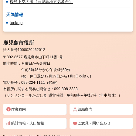
桜島上空の風（鹿児島地方気象台）
天気情報
tenki.jp
鹿児島市役所
法人番号1000020462012
〒892-8677 鹿児島市山下町11番1号
開庁時間：
月曜日から金曜日
午前8時45分から午後4時30分
(祝・休日及び12月29日から1月3日を除く)
電話番号：
099-224-1111（代表）
市役所に関する簡易な問合せ：
099-808-3333
（
サンサンコールかごしま
運営時間：午前8時～午後7時（年中無休））
庁舎案内
組織案内
統計情報・人口情報
ご意見・問い合わせ