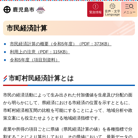
マグ
鹿児島
音声・文字
緊急情報
メニュー
マシ
Language
ティ
市
市民経済計算
鹿児
島市
市民経済計算の概要（令和5年度）（PDF：373KB）
利用上の注意（PDF：115KB）
令和5年度（項目別資料）
市町村民経済計算とは
市民の経済活動によって生み出された付加価値を生産及び分配の面
から明らかにして、県経済における市経済の位置を示すとともに、
市町村経済相互間の比較を可能にすることによって、地域分析や政
策立案にも役立たせようとする地域経済指標です。
産業や所得の項目ごとに県値（県民経済計算の値）を各種指標で分
割することにより算出しており、その県値において、最新データの