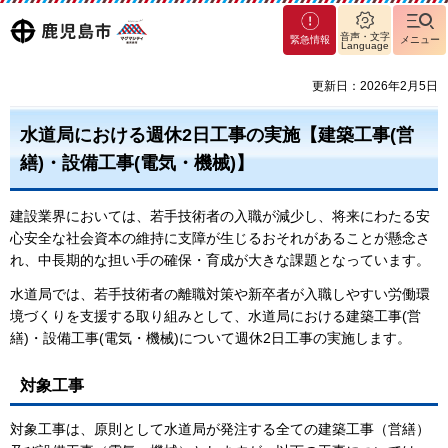
マグ
鹿児島
音声・文字
緊急情報
メニュー
Language
マシ
ティ
市
更新日：2026年2月5日
鹿児
島市
水道局における週休2日工事の実施【建築工事(営
繕)・設備工事(電気・機械)】
建設業界においては、若手技術者の入職が減少し、将来にわたる安
心安全な社会資本の維持に支障が生じるおそれがあることが懸念さ
れ、中長期的な担い手の確保・育成が大きな課題となっています。
水道局では、若手技術者の離職対策や新卒者が入職しやすい労働環
境づくりを支援する取り組みとして、水道局における建築工事(営
繕)・設備工事(電気・機械)について週休2日工事の実施します。
対象工事
対象工事は、原則として水道局が発注する全ての建築工事（営繕）