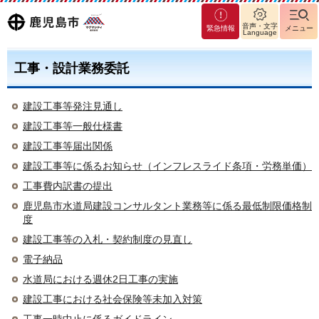
マグ
鹿児島
音声・文字
緊急情報
メニュー
Language
マシ
ティ
市
鹿児
工事・設計業務委託
島市
建設工事等発注見通し
建設工事等一般仕様書
建設工事等届出関係
建設工事等に係るお知らせ（インフレスライド条項・労務単価）
工事費内訳書の提出
鹿児島市水道局建設コンサルタント業務等に係る最低制限価格制
度
建設工事等の入札・契約制度の見直し
電子納品
水道局における週休2日工事の実施
建設工事における社会保険等未加入対策