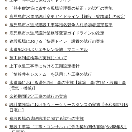
工事一時中止に係るガイドライン
「熱中症対策に資する現場管理費の補正」の試行の実施
鹿児島市水道局設計変更ガイドライン【施設・管路編】の改定
鹿児島市水道局建設工事等指名競争入札参加者選定基準
鹿児島市水道局設計業務等変更ガイドラインの改定
建設現場における「快適トイレ」設置の試行の実施
水道配水用ポリエチレン管施工マニュアル
施工体制点検等の実施について
上下水道工事等における工期設定指針
「情報共有システム」を活用した工事の試行
水道局における週休2日工事の実施【建築工事(営繕)・設備工事
(電気・機械)】
余裕期間設定工事の試行の実施
設計業務等におけるウィークリースタンスの実施【令和6年7月5
日廃止】
建設現場の遠隔臨場に関する試行の実施
建設工事等（工事・コンサル）に係る契約関係書類(令和8年3月