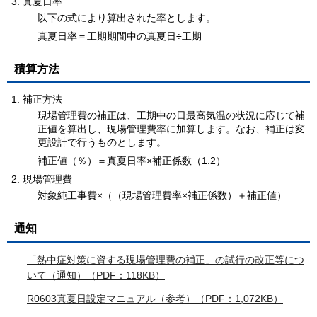
真夏日率
以下の式により算出された率とします。
真夏日率＝工期期間中の真夏日÷工期
積算方法
補正方法
現場管理費の補正は、工期中の日最高気温の状況に応じて補
正値を算出し、現場管理費率に加算します。なお、補正は変
更設計で行うものとします。
補正値（％）＝真夏日率×補正係数（1.2）
現場管理費
対象純工事費×（（現場管理費率×補正係数）＋補正値）
通知
「熱中症対策に資する現場管理費の補正」の試行の改正等につ
いて（通知）（PDF：118KB）
R0603真夏日設定マニュアル（参考）（PDF：1,072KB）