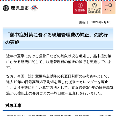
マグ
鹿児島
音声・文字
緊急情報
メニュー
Language
マシ
ティ
市
更新日：2024年7月10日
鹿児
島市
「熱中症対策に資する現場管理費の補正」の試行
の実施
近年の夏季における猛暑日などの気象状況を考慮し、熱中症対策
にかかる経費に関して、現場管理費の補正の試行を実施していま
す。
なお、今回、設計変更時点以降の真夏日判断の参考資料として、
過去10年の日最高気温平均値を示した従来のカレンダーを廃止
し、より実態に則した算定方法として、直近過去3か年の日最高気
温が30度以上の各月ごとの平均日数へ見直しを行いました。
対象工事