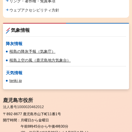
リンク・著作権・免責事項
ウェブアクセシビリティ方針
気象情報
降灰情報
桜島の降灰予報（気象庁）
桜島上空の風（鹿児島地方気象台）
天気情報
tenki.jp
鹿児島市役所
法人番号1000020462012
〒892-8677 鹿児島市山下町11番1号
開庁時間：
月曜日から金曜日
午前8時45分から午後4時30分