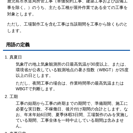
鹿児島市水道局所管工事（単価契約工事、建築工事および設備工
事を除く。）のうち、主たる工種が屋外作業である全ての工事を
対象とします。
ただし、工場製作工を含む工事は当該期間を工事から除くものと
します。
用語の定義
真夏日
気象庁の地上気象観測所の日最高気温が30度以上、または、
環境省が公表している観測地点の暑さ指数（WBGT）が25度
以上の日とします。
ただし、夜間工事の場合は、作業時間帯の最高気温または
WBGTで判断します。
工期
工事の始期から工事の終期までの期間で、準備期間、施工に
必要な実日数、不稼働日、後片付け期間の合計とします。な
お、年末年始6日間、夏季休暇3日間、工場製作のみを実施し
ている期間、工事全体を一時中止している期間は含みませ
ん。