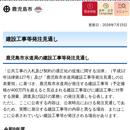
マグ
鹿児島
音声・文字
緊急情報
メニュー
Language
マシ
ティ
市
更新日：2026年7月15日
鹿児
島市
建設工事等発注見通し
鹿児島市水道局の建設工事等発注見通し
「公共工事の入札及び契約の適正化の促進に関する法律」（平成12
年法律第127号）及び「鹿児島市水道局建設工事等発注見通しの公
表要領」に基づき、鹿児島市水道局が発注する建設工事等（予定価
格が400万円を超えると見込まれる建設工事並びに建設工事に付帯
する測量、調査及び設計の業務）の発注見通しを公表します。
ただし、ここに公表する内容は、公表時点における発注見通しであ
るため、実際に発注する建設工事等の内容と異なる場合、またはこ
こに公表されていない建設工事等が発注される場合があります。
令和8年度