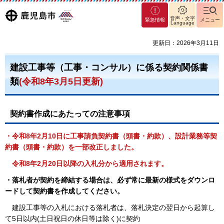
マグ
鹿児島
音声・文字
緊急情報
メニュー
Language
マシ
ティ
市
更新日：2026年3月11日
鹿児
島市
建設工事等（工事・コンサル）に係る契約関係書
類
(令和8年3月5日更新)
契約書作成にあたっての注意事項
・令和8年2月10日に工事請負契約書（頭書・約款）、設計業務等契
約書（頭書・約款）を一部改正しました。
令和8年2月20日以降の入札分から適用されます。
・落札者が契約を締結する場合は、必ず常に最新の様式をダウンロ
ードして契約書を作成してください。
建設工事等の入札における落札者は、落札決定の翌日から起算し
て5日以内(土日祝日の休日等は除く)に契約