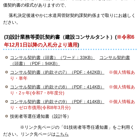
価契約書の様式がありますので、
落札決定後速やかに水道局管財契約課契約係まで取りにお越しく
ださい。
(3)設計業務等委託契約書（建設コンサルタント）(
※令和6
年12月1日以降の入札分より適用
)
コンサル契約書（頭書）（ワード：33KB）
コンサル契約書
（頭書）（PDF：94KB）
コンサル契約書（約款その7）（PDF：442KB）
※個人情報あ
り・単年
コンサル契約書（約款その8）（PDF：414KB）
※個人情報あ
り・2ヶ年(令和7・8年度分)
コンサル契約書（約款その9）（PDF：414KB）
※個人情報あ
り・ゼロ市債用(令和8年3月分)
技術者等選任通知書（設計等）
※リンク先ページの「01技術者等専任通知書」をご利用く
ださい。リンク先ページは
こちら