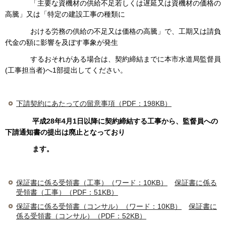
「主要な資機材の供給不足若しくは遅延又は資機材の価格の
高騰」又は「特定の建設工事の種類に
おける労務の供給の不足又は価格の高騰」で、工期又は請負
代金の額に影響を及ぼす事象が発生
するおそれがある場合は、契約締結までに本市水道局監督員
(工事担当者)へ1部提出してください。
下請契約にあたっての留意事項（PDF：198KB）
平成28年4月1日以降に契約締結する工事から、監督員への
下請通知書の提出は廃止となっており
ます。
保証書に係る受領書（工事）（ワード：10KB）
保証書に係る
受領書（工事）（PDF：51KB）
保証書に係る受領書（コンサル）（ワード：10KB）
保証書に
係る受領書（コンサル）（PDF：52KB）