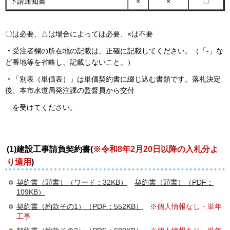
下請通知書
×
×
〇
〇は必要、△は場合によっては必要、×は不要
・
受注者欄の所在地の記載は、正確に記載してください。（「-」な
ど番地等を省略し、記載しないこと。）
・
「別表（単価表）」は単価契約書に綴じ込む書類です。落札決定
後、本市水道局発注課の監督員から交付
を受けてください。
(1)建設工事請負契約書(
※令和8年2月20日以降の入札分よ
り適用
)
契約書（頭書）（ワード：32KB）
契約書（頭書）（PDF：
109KB）
契約書（約款その1）（PDF：552KB）
※個人情報なし・単年
工事