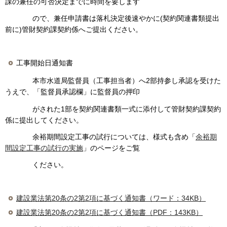
課の兼任の可否決定までに時間を要します
ので、兼任申請書は落札決定後速やかに(契約関連書類提出
前に)管財契約課契約係へご提出ください。
工事開始日通知書
本市水道局監督員（工事担当者）へ2部持参し承認を受けた
うえで、「監督員承認欄」に監督員の押印
がされた1部を契約関連書類一式に添付して管財契約課契約
係に提出してください。
余裕期間設定工事の試行については、様式も含め「
余裕期
間設定工事の試行の実施
」のページをご覧
ください。
建設業法第20条の2第2項に基づく通知書（ワード：34KB）
建設業法第20条の2第2項に基づく通知書（PDF：143KB）