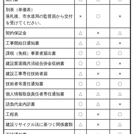
別表（単価表）
落札後、市水道局の監督員から交付
×
〇
×
を受けてください。
契約保証金
△
×
△
工事開始日通知書
△
△
×
課税（免税）事業者届出書
〇
〇
〇
建設業退職共済組合掛金収納書
〇
〇
×
建設工事専任技術者届
△
×
×
技術者等選任通知書
〇
〇
〇
個人情報取扱責任者専任通知書
△
△
△
請負代金内訳書
〇
△
×
工程表
〇
×
〇
建設リサイクル法に基づく関係書類
△
×
△