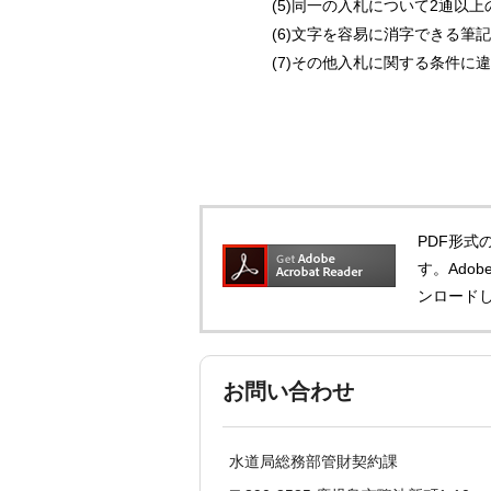
(5)同一の入札について2通以上
(6)文字を容易に消字できる筆
(7)その他入札に関する条件に
PDF形式の
す。Adob
ンロード
お問い合わせ
水道局総務部管財契約課