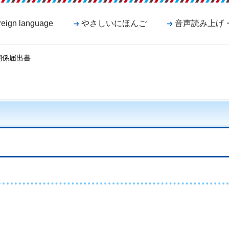
reign language
やさしいにほんご
音声読み上げ
関係届出書