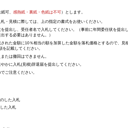
生紙可、
感熱紙・裏紙・色紙は不可
）とします。
入札・見積に際しては、上の指定の書式をお使いください。
状を提出し、受任者名で入札してください。（事前に年間委任状を提出
提出する必要はありません。）
された金額に10％相当の額を加算した金額を落札価格とするので、見
金額を記載してください。
えまたは撤回はできません。
やかに入札(見積)辞退届を提出してください。
のでご注意ください。
者のした入札
のした入札