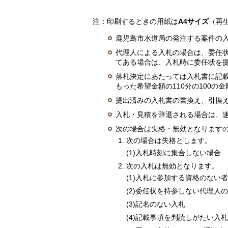
注：印刷するときの用紙は
A4サイズ
（再
鹿児島市水道局の発注する案件の
代理人による入札の場合は、委任
てある場合は、入札時に委任状を
落札決定にあたっては入札書に記載
もった希望金額の110分の100の
提出済みの入札書の書換え、引換
入札・見積を辞退される場合は、速
次の場合は失格・無効となります
次の場合は失格とします。
(1)入札時刻に集合しない場合
次の入札は無効となります。
(1)入札に参加する資格のない
(2)委任状を持参しない代理人
(3)記名のない入札
(4)記載事項を判読しがたい入札