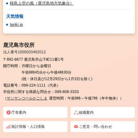
桜島上空の風（鹿児島地方気象台）
天気情報
tenki.jp
鹿児島市役所
法人番号1000020462012
〒892-8677 鹿児島市山下町11番1号
開庁時間：
月曜日から金曜日
午前8時45分から午後4時30分
(祝・休日及び12月29日から1月3日を除く)
電話番号：
099-224-1111（代表）
市役所に関する簡易な問合せ：
099-808-3333
（
サンサンコールかごしま
運営時間：午前8時～午後7時（年中無休））
庁舎案内
組織案内
統計情報・人口情報
ご意見・問い合わせ