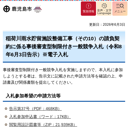
マグ
鹿児島
音声・文字
緊急情報
メニュー
Language
マシ
ティ
市
更新日：2026年6月3日
鹿児
島市
稲荷川雨水貯留施設整備工事（その10）の請負契
約に係る事後審査型制限付き一般競争入札（令和8
年6月3日告示）※電子入札
事後審査型制限付き一般競争入札を実施しますので、本入札に参加
しようとする者は、告示文に記載された申請方法等を確認の上、申
請書及び関係書類を提出してください。
入札参加希望の申請方法等
告示第37号（PDF：468KB）
入札参加申込書（ワード：17KB）
閲覧用設計図書等（ZIP：21,939KB）