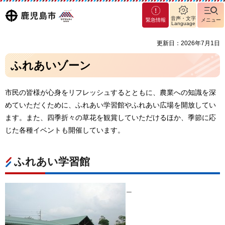
マグ
鹿児島
音声・文字
緊急情報
メニュー
マシ
Language
ティ
市
更新日：2026年7月1日
鹿児
島市
ふれあいゾーン
市民の皆様が心身をリフレッシュするとともに、農業への知識を深
めていただくために、ふれあい学習館やふれあい広場を開放してい
ます。また、四季折々の草花を観賞していただけるほか、季節に応
じた各種イベントも開催しています。
ふれあい学習館
＿