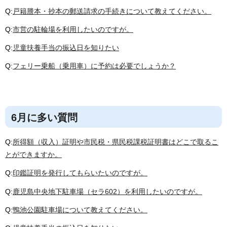
Q:
戸籍謄本・抄本の郵送請求の手続きについて教えてください。
Q:
市営の駐輪場を利用したいのですが。
Q:
児童扶養手当の振込日を知りたい
Q:
フェリー乗船（乗用車）に予約は必要でしょうか？
6月に多い質問
Q:
所得額（収入）証明や市民税・県民税課税証明書はどこで取るこ
とができますか。
Q:
印鑑証明を発行してもらいたいのですが。
Q:
鹿児島中央地下駐車場（セラ602）を利用したいのですが。
Q:
鴨池公園駐車場について教えてください。