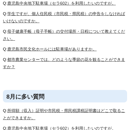
Q:
鹿児島中央地下駐車場（セラ602）を利用したいのですが。
Q:
学生ですが、個人住民税（市民税・県民税）の申告をしなければ
いけないのですか。
Q:
母子健康手帳（母子手帳）の交付場所・日程について教えてくだ
さい。
Q:
鹿児島市民文化ホールには駐車場がありますか。
Q:
都市農業センターでは、どのような季節の花を観ることができま
すか？
8月に多い質問
Q:
所得額（収入）証明や市民税・県民税課税証明書はどこで取るこ
とができますか。
Q:
鹿児島中央地下駐車場（セラ602）を利用したいのですが。