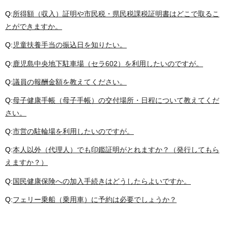
Q:
所得額（収入）証明や市民税・県民税課税証明書はどこで取るこ
とができますか。
Q:
児童扶養手当の振込日を知りたい。
Q:
鹿児島中央地下駐車場（セラ602）を利用したいのですが。
Q:
議員の報酬金額を教えてください。
Q:
母子健康手帳（母子手帳）の交付場所・日程について教えてくだ
さい。
Q:
市営の駐輪場を利用したいのですが。
Q:
本人以外（代理人）でも印鑑証明がとれますか？（発行してもら
えますか？）
Q:
国民健康保険への加入手続きはどうしたらよいですか。
Q:
フェリー乗船（乗用車）に予約は必要でしょうか？