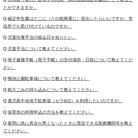
とができますか。
Q:
確定申告書はどこに（どの税務署に）提出したらいいですか。市
役所でも受け付けているのですか。
Q:
児童扶養手当の振込日を知りたい。
Q:
児童手当について教えてください。
Q:
母子健康手帳（母子手帳）の交付場所・日程について教えてくだ
さい。
Q:
鴨池公園駐車場について教えてください。
Q:
粗大ごみの持ち込みについて教えてください。
Q:
鹿児島中央地下駐車場（セラ602）を利用したいのですが。
Q:
保育所の利用申込の方法を教えてください。
Q:
夜間に急に具合が悪くなったときに受診できる医療機関等を教え
てください。