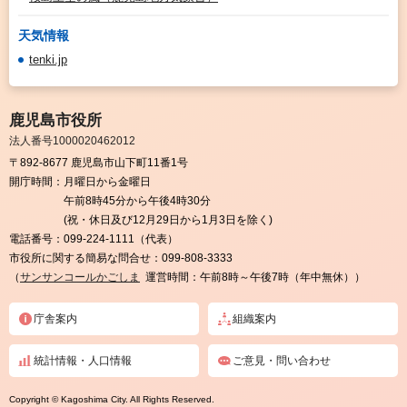
天気情報
tenki.jp
鹿児島市役所
法人番号1000020462012
〒892-8677 鹿児島市山下町11番1号
開庁時間：
月曜日から金曜日
午前8時45分から午後4時30分
(祝・休日及び12月29日から1月3日を除く)
電話番号：
099-224-1111（代表）
市役所に関する簡易な問合せ：
099-808-3333
（
サンサンコールかごしま
運営時間：午前8時～午後7時（年中無休））
庁舎案内
組織案内
統計情報・人口情報
ご意見・問い合わせ
Copyright © Kagoshima City. All Rights Reserved.