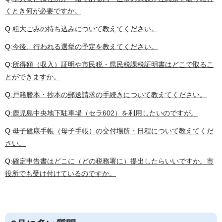
くとき何が必要ですか。
Q:
粗大ごみの持ち込みについて教えてください。
Q:
今後、行われる選挙の予定を教えてください。
Q:
所得額（収入）証明や市民税・県民税課税証明書はどこで取るこ
とができますか。
Q
:戸籍謄本・抄本の郵送請求の手続きについて教えてください。
Q
:鹿児島中央地下駐車場（セラ602）を利用したいのですが。
Q:
母子健康手帳（母子手帳）の交付場所・日程について教えてくだ
さい。
Q:
確定申告書はどこに（どの税務署に）提出したらいいですか。市
役所でも受け付けているのですか。