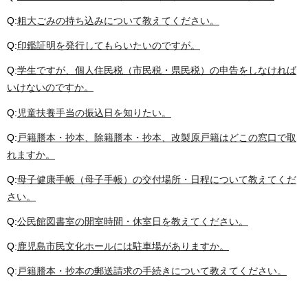
Q:
粗大ごみの持ち込みについて教えてください。
Q:
印鑑証明を発行してもらいたいのですが。
Q:
学生ですが、個人住民税（市民税・県民税）の申告をしなければ
いけないのですか。
Q:
児童扶養手当の振込日を知りたい。
Q:
戸籍謄本・抄本、除籍謄本・抄本、改製原戸籍はどこの窓口で取
れますか。
Q:
母子健康手帳（母子手帳）の交付場所・日程について教えてくだ
さい。
Q:
公民館図書室の開室時間・休室日を教えてください。
Q:
鹿児島市民文化ホールには駐車場がありますか。
Q:
戸籍謄本・抄本の郵送請求の手続きについて教えてください。