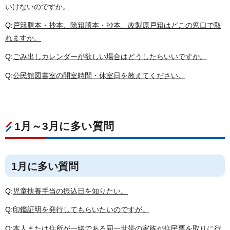
いけないのですか。
Q:
戸籍謄本・抄本、除籍謄本・抄本、改製原戸籍はどこの窓口で取
れますか。
Q:
ごみ出しカレンダーが欲しい場合はどうしたらいいですか。
Q:
公民館図書室の開室時間・休室日を教えてください。
1月～3月に多い質問
1月に多い質問
Q:
児童扶養手当の振込日を知りたい。
Q:
印鑑証明を発行してもらいたいのですが。
Q:
本人または住所が一緒である同一世帯の家族が住民票を取りに行