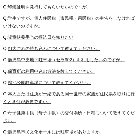
Q:
印鑑証明を発行してもらいたいのですが。
Q:
学生ですが、個人住民税（市民税・県民税）の申告をしなければ
いけないのですか。
Q:
児童扶養手当の振込日を知りたい
Q:
粗大ごみの持ち込みについて教えてください。
Q:
鹿児島中央地下駐車場（セラ602）を利用したいのですが。
Q:
保育所の利用申込の方法を教えてください。
Q:
鴨池公園駐車場について教えてください。
Q:
本人または住所が一緒である同一世帯の家族が住民票を取りに行
くとき何が必要ですか。
Q:
母子健康手帳（母子手帳）の交付場所・日程について教えてくだ
さい。
Q:
鹿児島市民文化ホールには駐車場がありますか。