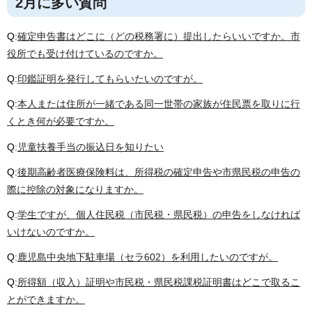
2月に多い質問
Q:
確定申告書はどこに（どの税務署に）提出したらいいですか。市
役所でも受け付けているのですか。
Q:
印鑑証明を発行してもらいたいのですが。
Q:
本人または住所が一緒である同一世帯の家族が住民票を取りに行
くとき何が必要ですか。
Q:
児童扶養手当の振込日を知りたい
Q:
後期高齢者医療保険料は、所得税の確定申告や市県民税の申告の
際に控除の対象になりますか。
Q:
学生ですが、個人住民税（市民税・県民税）の申告をしなければ
いけないのですか。
Q:
鹿児島中央地下駐車場（セラ602）を利用したいのですが。
Q:
所得額（収入）証明や市民税・県民税課税証明書はどこで取るこ
とができますか。