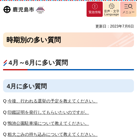
マグ
鹿児島
音声・文字
緊急情報
メニュー
マシ
Language
ティ
市
更新日：2023年7月6日
鹿児
島市
時期別の多い質問
4月～6月に多い質問
4月に多い質問
Q:
今後、行われる選挙の予定を教えてください。
Q:
印鑑証明を発行してもらいたいのですが。
Q:
鴨池公園駐車場について教えてください。
Q:
粗大ごみの持ち込みについて教えてください。