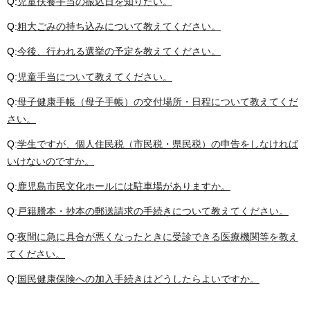
Q:
児童扶養手当の振込日を知りたい。
Q:
粗大ごみの持ち込みについて教えてください。
Q:
今後、行われる選挙の予定を教えてください。
Q:
児童手当について教えてください。
Q:
母子健康手帳（母子手帳）の交付場所・日程について教えてくだ
さい。
Q:
学生ですが、個人住民税（市民税・県民税）の申告をしなければ
いけないのですか。
Q:
鹿児島市民文化ホールには駐車場がありますか。
Q:
戸籍謄本・抄本の郵送請求の手続きについて教えてください。
Q:
夜間に急に具合が悪くなったときに受診できる医療機関等を教え
てください。
Q:
国民健康保険への加入手続きはどうしたらよいですか。