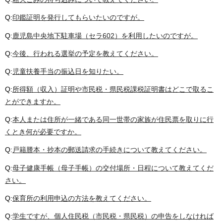
Q:
印鑑証明を発行してもらいたいのですが。
Q:
鹿児島中央地下駐車場（セラ602）を利用したいのですが。
Q:
今後、行われる選挙の予定を教えてください。
Q:
児童扶養手当の振込日を知りたい。
Q:
所得額（収入）証明や市民税・県民税課税証明書はどこで取るこ
とができますか。
Q:
本人または住所が一緒である同一世帯の家族が住民票を取りに行
くとき何が必要ですか。
Q:
戸籍謄本・抄本の郵送請求の手続きについて教えてください。
Q:
母子健康手帳（母子手帳）の交付場所・日程について教えてくだ
さい。
Q:
保育所の利用申込の方法を教えてください。
Q:
学生ですが、個人住民税（市民税・県民税）の申告をしなければ