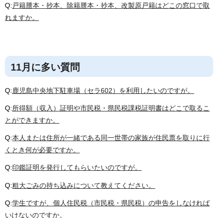
Q:
戸籍謄本・抄本、除籍謄本・抄本、改製原戸籍はどこの窓口で取
れますか。
11月に多い質問
Q:
鹿児島中央地下駐車場（セラ602）を利用したいのですが。
Q:
所得額（収入）証明や市民税・県民税課税証明書はどこで取るこ
とができますか。
Q:
本人または住所が一緒である同一世帯の家族が住民票を取りに行
くとき何が必要ですか。
Q:
印鑑証明を発行してもらいたいのですが。
Q:
粗大ごみの持ち込みについて教えてください。
Q:
学生ですが、個人住民税（市民税・県民税）の申告をしなければ
いけないのですか。