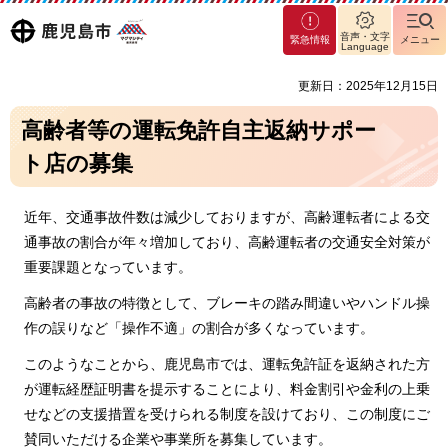
マグ
鹿児島
音声・文字
緊急情報
メニュー
マシ
Language
ティ
市
更新日：2025年12月15日
鹿児
島市
高齢者等の運転免許自主返納サポー
ト店の募集
近年、交通事故件数は減少しておりますが、高齢運転者による交
通事故の割合が年々増加しており、高齢運転者の交通安全対策が
重要課題となっています。
高齢者の事故の特徴として、ブレーキの踏み間違いやハンドル操
作の誤りなど「操作不適」の割合が多くなっています。
このようなことから、鹿児島市では、運転免許証を返納された方
が運転経歴証明書を提示することにより、料金割引や金利の上乗
せなどの支援措置を受けられる制度を設けており、この制度にご
賛同いただける企業や事業所を募集しています。