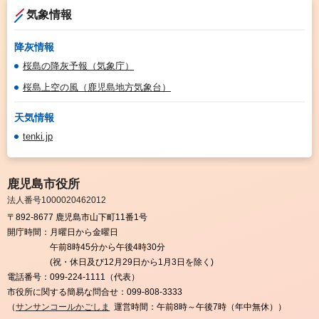
気象情報
降灰情報
桜島の降灰予報（気象庁）
桜島上空の風（鹿児島地方気象台）
天気情報
tenki.jp
鹿児島市役所
法人番号1000020462012
〒892-8677 鹿児島市山下町11番1号
開庁時間：
月曜日から金曜日
午前8時45分から午後4時30分
(祝・休日及び12月29日から1月3日を除く)
電話番号：
099-224-1111（代表）
市役所に関する簡易な問合せ：
099-808-3333
（
サンサンコールかごしま
運営時間：午前8時～午後7時（年中無休））