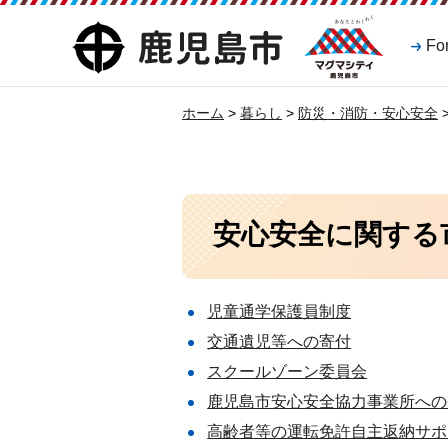
マグマシティ
鹿児島市
Fo
鹿児島市
ホーム
>
暮らし
>
防災・消防・安心安全
安心安全に関する
児童通学保護員制度
交通遺児等への寄付
スクールゾーン委員会
鹿児島市安心安全協力事業所への
高齢者等の運転免許自主返納サポ