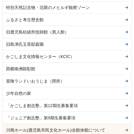
特別天然記念物・北限のメヒルギ観察ゾーン
ふるさと考古歴史館
旧鹿児島紡績所技師館（異人館）
旧島津氏玉里邸庭園
かごしま文化情報センター（KCIC）
西郷南洲顕彰館
冒険ランドいおうじま（閉所）
少年自然の家
「かごしま創志塾」第12期生募集要項
「ジュニア創志塾」第9期生募集要項
川商ホール(鹿児島市民文化ホール)全館休館について