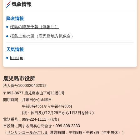
気象情報
降灰情報
桜島の降灰予報（気象庁）
桜島上空の風（鹿児島地方気象台）
天気情報
tenki.jp
鹿児島市役所
法人番号1000020462012
〒892-8677 鹿児島市山下町11番1号
開庁時間：
月曜日から金曜日
午前8時45分から午後4時30分
(祝・休日及び12月29日から1月3日を除く)
電話番号：
099-224-1111（代表）
市役所に関する簡易な問合せ：
099-808-3333
（
サンサンコールかごしま
運営時間：午前8時～午後7時（年中無休））