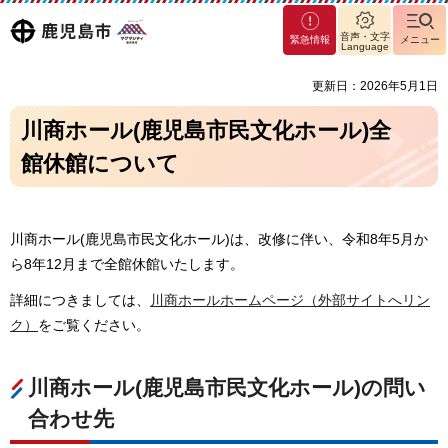
マグ
鹿児島
音声・文字
緊急情報
メニュー
マシ
Language
ティ
市
更新日：2026年5月1日
鹿児
島市
川商ホール(鹿児島市民文化ホール)全
館休館について
川商ホール(鹿児島市民文化ホール)は、改修に伴い、令和8年5月か
ら8年12月まで全館休館いたします。
詳細につきましては、
川商ホールホームページ（外部サイトへリン
ク）
をご覧ください。
川商ホール(鹿児島市民文化ホール)の問い
合わせ先