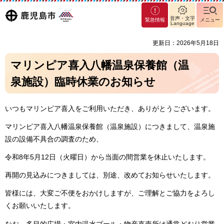
マグ
鹿児島
音声・文字
緊急情報
メニュー
マシ
Language
ティ
市
更新日：2026年5月18日
鹿児
島市
マリンピア喜入八幡温泉保養館（温
泉施設）臨時休業のお知らせ
いつもマリンピア喜入をご利用いただき、ありがとうございます。
マリンピア喜入八幡温泉保養館（温泉施設）につきまして、温泉施
設の設備不具合の調査のため、
令和8年5月12日（火曜日）から当面の間営業を休止いたします。
再開の見込みにつきましては、別途、改めてお知らせいたします。
皆様には、大変ご不便をおかけしますが、ご理解とご協力をよろし
くお願いいたします。
なお、多目的広場・室内温水プール・物産直売所は通常どおり営業