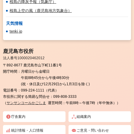
桜島の降灰予報（気象庁）
桜島上空の風（鹿児島地方気象台）
天気情報
tenki.jp
鹿児島市役所
法人番号1000020462012
〒892-8677 鹿児島市山下町11番1号
開庁時間：
月曜日から金曜日
午前8時45分から午後4時30分
(祝・休日及び12月29日から1月3日を除く)
電話番号：
099-224-1111（代表）
市役所に関する簡易な問合せ：
099-808-3333
（
サンサンコールかごしま
運営時間：午前8時～午後7時（年中無休））
庁舎案内
組織案内
統計情報・人口情報
ご意見・問い合わせ