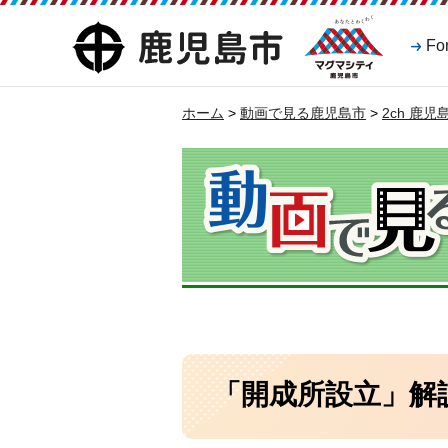
マグマシティ
鹿児島市
Fo
鹿児島市
ホーム
>
動画で見る鹿児島市
>
2ch 鹿
「開成所設立」解