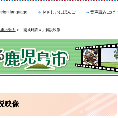
reign language
やさしいにほんご
音声読み上げ
児島市の魅力
> 「開成所設立」解説映像
説映像