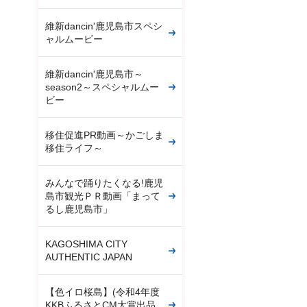
維新dancin'鹿児島市スペシ
ャルムービー
維新dancin'鹿児島市～
season2～スペシャルムー
ビー
移住促進PR動画～かごしま
移住ライフ～
みんなで踊りたくなる!鹿児
島市観光ＰＲ動画「まって
るし鹿児島市」
KAGOSHIMA CITY
AUTHENTIC JAPAN
【色イロ桜島】(令和4年度
KKBふるさとCM大賞出品