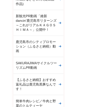
作品)
新観光PR動画「維新
dancin'鹿児島市リターンズ
～これがリアルＫＡＧＯＳ
ＨＩＭＡ～」公開中！
鹿児島市のシティプロモー
ション（ふるさと納税）動
画
SAKURAJIMAサイクルツー
リズムPR動画
【ふるさと納税】おすすめ
返礼品は鹿児島黒豚なんで
す！
簡単牛肉レシピ／牛肉と野
菜のトルティーヤ