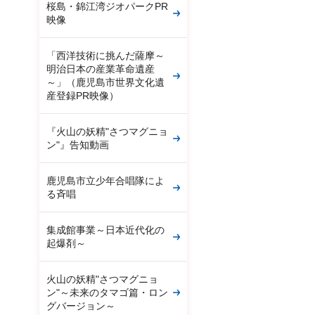
桜島・錦江湾ジオパークPR
映像
「西洋技術に挑んだ薩摩～
明治日本の産業革命遺産
～」（鹿児島市世界文化遺
産登録PR映像）
『火山の妖精"さつマグニョ
ン"』告知動画
鹿児島市立少年合唱隊によ
る斉唱
集成館事業～日本近代化の
起爆剤～
火山の妖精"さつマグニョ
ン"～未来のタマゴ篇・ロン
グバージョン～