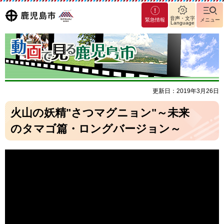
マグ
鹿児島
音声・文字
緊急情報
メニュー
Language
マシ
ティ
市
鹿児
島市
更新日：2019年3月26日
火山の妖精"さつマグニョン"～未来
のタマゴ篇・ロングバージョン～