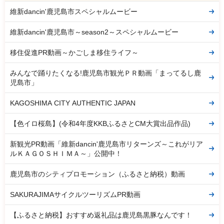
維新dancin'鹿児島市スペシャルムービー
維新dancin'鹿児島市～season2～スペシャルムービー
移住促進PR動画～かごしま移住ライフ～
みんなで踊りたくなる!鹿児島市観光ＰＲ動画「まってるし鹿
児島市」
KAGOSHIMA CITY AUTHENTIC JAPAN
【色イロ桜島】(令和4年度KKBふるさとCM大賞出品作品)
新観光PR動画「維新dancin'鹿児島市リターンズ～これがリア
ルＫＡＧＯＳＨＩＭＡ～」公開中！
鹿児島市のシティプロモーション（ふるさと納税）動画
SAKURAJIMAサイクルツーリズムPR動画
【ふるさと納税】おすすめ返礼品は鹿児島黒豚なんです！