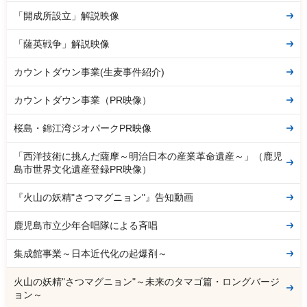
「開成所設立」解説映像
「薩英戦争」解説映像
カウントダウン事業(生麦事件紹介)
カウントダウン事業（PR映像）
桜島・錦江湾ジオパークPR映像
「西洋技術に挑んだ薩摩～明治日本の産業革命遺産～」（鹿児
島市世界文化遺産登録PR映像）
『火山の妖精"さつマグニョン"』告知動画
鹿児島市立少年合唱隊による斉唱
集成館事業～日本近代化の起爆剤～
火山の妖精"さつマグニョン"～未来のタマゴ篇・ロングバージ
ョン～