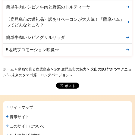
簡単牛肉レシピ／牛肉と野菜のトルティーヤ
〈鹿児島市の返礼品〉訳ありベーコンが大人気！「薩摩ハム」
ってどんなところ？
簡単牛肉レシピ／グリルサラダ
5地域プロモーション映像☆
ホーム
>
動画で見る鹿児島市
>
2ch 鹿児島市の魅力
> 火山の妖精"さつマグニョ
ン"～未来のタマゴ篇・ロングバージョン～
サイトマップ
携帯サイト
このサイトについて