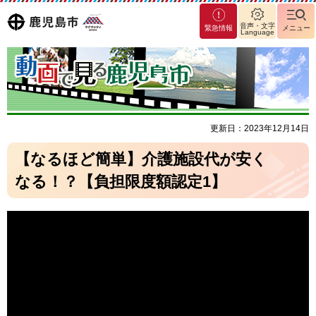
マグ
鹿児島
音声・文字
緊急情報
メニュー
Language
マシ
ティ
市
鹿児
島市
更新日：2023年12月14日
【なるほど簡単】介護施設代が安く
なる！？【負担限度額認定1】