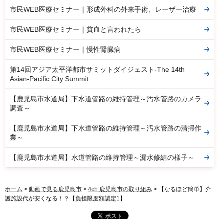
市民WEB医療セミナー｜形成外科の外来手術、レーザー治療
市民WEB医療セミナー｜貧血と言われたら
市民WEB医療セミナー｜慢性腎臓病
第14回アジア太平洋都市サミットダイジェスト-The 14th
Asian-Pacific City Summit
【鹿児島市水道局】下水道管路の維持管理～汚水管路のカメラ
調査～
【鹿児島市水道局】下水道管路の維持管理～汚水管路の清掃作
業～
【鹿児島市水道局】水道管路の維持管理～漏水修繕の様子～
ホーム
>
動画で見る鹿児島市
>
4ch 鹿児島市の取り組み
> 【なるほど簡単】介
護施設代が安くなる！？【負担限度額認定1】