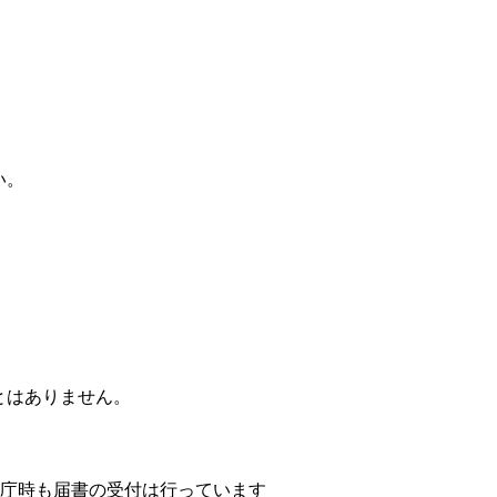
い。
。
とはありません。
閉庁時も届書の受付は行っています