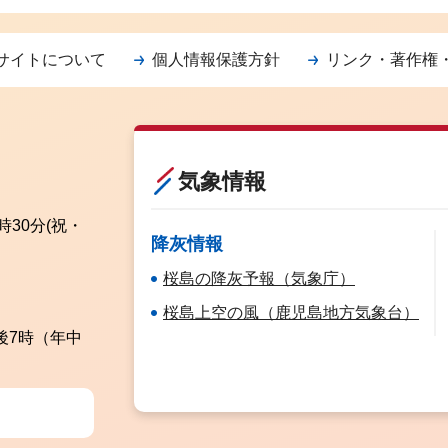
サイトについて
個人情報保護方針
リンク・著作権
気象情報
時30分
(祝・
降灰情報
桜島の降灰予報（気象庁）
桜島上空の風（鹿児島地方気象台）
後7時（年中