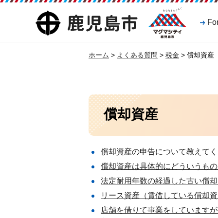
マグマシティ
鹿児島市
Fo
鹿児島市
ホーム
>
よくある質問
>
税金
> 償却資産
償却資産
償却資産の申告について教えてく
償却資産は具体的にどういうもの
法定耐用年数の経過した古い償却
リース資産（賃借している償却資
店舗を借りて事業をしていますが