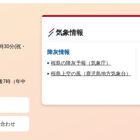
気象情報
時30分
(祝・
降灰情報
桜島の降灰予報（気象庁）
桜島上空の風（鹿児島地方気象台）
後7時（年中
い合わせ