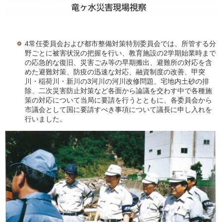
4常任委員会および都市整備対策特別委員会では、所管する分
野ごとに被害状況の把握を行い、教育施設の2学期始業時まで
の応急的な復旧、災害ごみ等の早期搬出、避難所の対応を含
めた避難対策、防疫の迅速な対応、融資制度の改善、甲突
川・稲荷川・新川の3河川の河川改修問題、宅地内土砂の排
除、二次災害防止対策など各面から論議を交わす中で各種施
策の対応について当局に要請を行うとともに、各委員会から
市議会として国に要請すべき事項について議長に申し入れを
行いました。