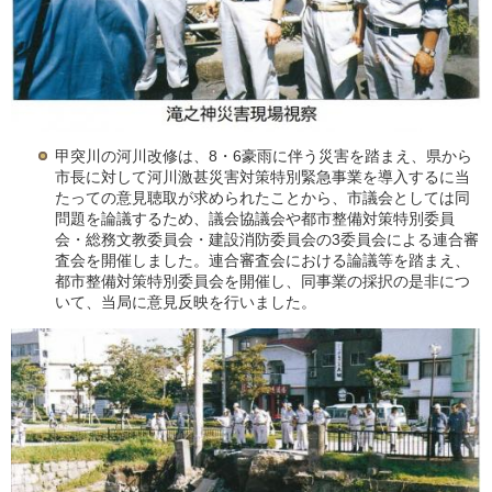
甲突川の河川改修は、8・6豪雨に伴う災害を踏まえ、県から
市長に対して河川激甚災害対策特別緊急事業を導入するに当
たっての意見聴取が求められたことから、市議会としては同
問題を論議するため、議会協議会や都市整備対策特別委員
会・総務文教委員会・建設消防委員会の3委員会による連合審
査会を開催しました。連合審査会における論議等を踏まえ、
都市整備対策特別委員会を開催し、同事業の採択の是非につ
いて、当局に意見反映を行いました。