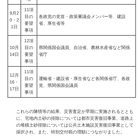
11項
9月2
目の
各政党の党首・政策審議会メンバー等、建設
0・2
要望
省、厚生省等
1日
事項
12項
10月
目の
県関係国会議員、自治省、農林水産省など関係
14日
要望
省庁
事項
11項
12月
目の
運輸省・建設省・厚生省など各関係省庁、各政
16・
要望
党、県関係国会議員
17日
事項
これらの陳情等の結果、災害査定が早期に実施されるととも
に、宅地内土砂の排除については都市災害復旧事業、道路上
の堆積土砂排除については公共土木施設災害復旧事業として
採択され、また、特別交付税の増額につながりました。