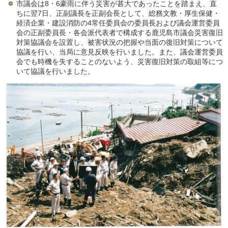
市議会は8・6豪雨に伴う災害が甚大であったことを踏まえ、直
ちに翌7日、正副議長を正副会長として、総務文教・厚生保健・
経済企業・建設消防の4常任委員会の委員長および議会運営委員
会の正副委員長・各会派代表者で構成する鹿児島市議会災害復旧
対策協議会を設置し、被害状況の把握や当面の復旧対策について
協議を行い、当局に意見反映を行いました。また、議会運営委員
会でも時機を失することのないよう、災害復旧対策の取組等につ
いて協議を行いました。