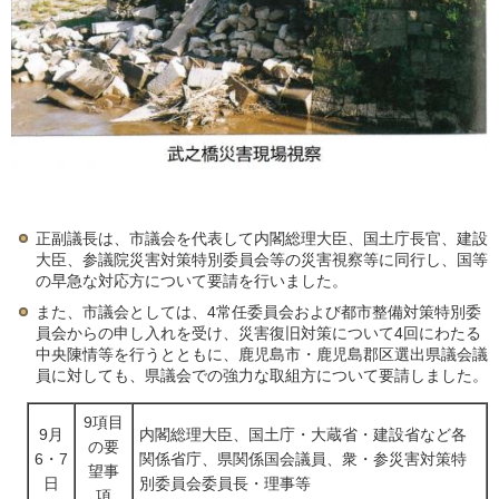
正副議長は、市議会を代表して内閣総理大臣、国土庁長官、建設
大臣、参議院災害対策特別委員会等の災害視察等に同行し、国等
の早急な対応方について要請を行いました。
また、市議会としては、4常任委員会および都市整備対策特別委
員会からの申し入れを受け、災害復旧対策について4回にわたる
中央陳情等を行うとともに、鹿児島市・鹿児島郡区選出県議会議
員に対しても、県議会での強力な取組方について要請しました。
9項目
9月
内閣総理大臣、国土庁・大蔵省・建設省など各
の要
6・7
関係省庁、県関係国会議員、衆・参災害対策特
望事
日
別委員会委員長・理事等
項