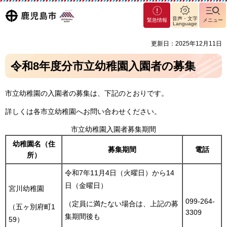
マグ
鹿児島
音声・文字
緊急情報
メニュー
マシ
Language
ティ
市
更新日：2025年12月11日
鹿児
島市
令和8年度分市立幼稚園入園者の募集
市立幼稚園の入園者の募集は、下記のとおりです。
詳しくは各市立幼稚園へお問い合わせください。
市立幼稚園入園者募集期間
幼稚園名（住
募集期間
電話
所）
令和7年11月4日（火曜日）から14
日（金曜日）
宮川幼稚園
099-264-
（定員に満たない場合は、上記の募
（五ヶ別府町1
3309
集期間後も
59）