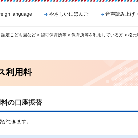
reign language
やさしいにほんご
音声読み上げ
・認定こども園など
>
認可保育所等
>
保育所等を利用している方
> 松
ス利用料
用料の口座振替
替ができます。