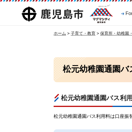
マグマシティ
鹿児島市
Fo
鹿児島市
ホーム
>
子育て・教育
>
保育所・幼稚園
松元幼稚園通園バ
松元幼稚園通園バス利
松元幼稚園通園バス利用料は口座振