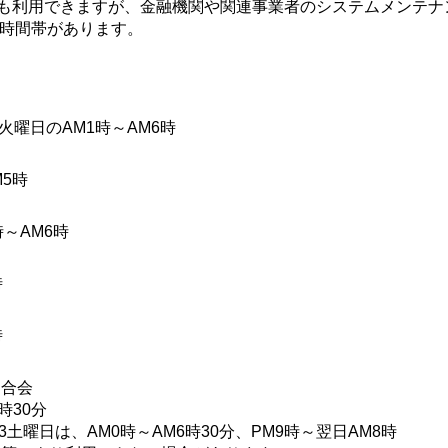
つでも利用できますが、金融機関や関連事業者のシステムメンテナ
時間帯があります。
火曜日のAM1時～AM6時
M5時
～AM6時
時
時
連合会
時30分
3土曜日は、AM0時～AM6時30分、PM9時～翌日AM8時