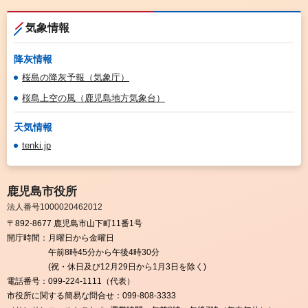
気象情報
降灰情報
桜島の降灰予報（気象庁）
桜島上空の風（鹿児島地方気象台）
天気情報
tenki.jp
鹿児島市役所
法人番号1000020462012
〒892-8677 鹿児島市山下町11番1号
開庁時間：
月曜日から金曜日
午前8時45分から午後4時30分
(祝・休日及び12月29日から1月3日を除く)
電話番号：
099-224-1111（代表）
市役所に関する簡易な問合せ：
099-808-3333