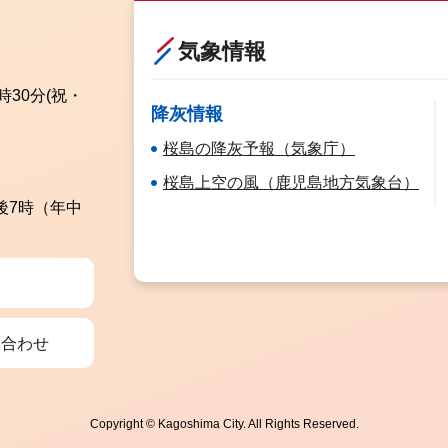
気象情報
時30分
(祝・
降灰情報
桜島の降灰予報（気象庁）
桜島上空の風（鹿児島地方気象台）
後7時（年中
い合わせ
Copyright © Kagoshima City. All Rights Reserved.