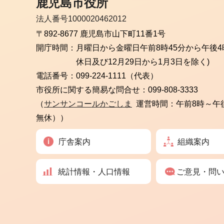
鹿児島市役所
法人番号1000020462012
〒892-8677 鹿児島市山下町11番1号
開庁時間：
月曜日から金曜日
午前8時45分から午後4
休日及び12月29日から1月3日を除く)
電話番号：
099-224-1111（代表）
市役所に関する簡易な問合せ：
099-808-3333
（
サンサンコールかごしま
運営時間：午前8時～午
無休））
庁舎案内
組織案内
統計情報・人口情報
ご意見・問