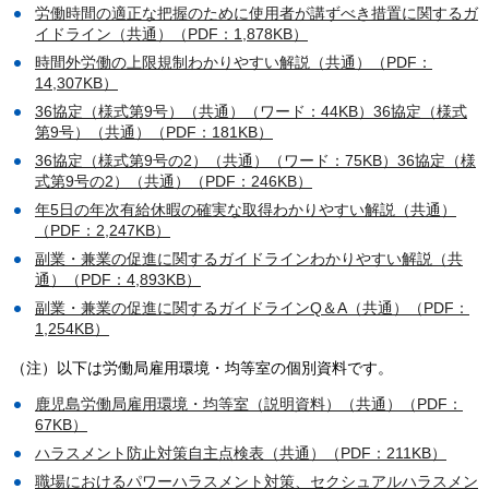
労働時間の適正な把握のために使用者が講ずべき措置に関するガ
イドライン（共通）（PDF：1,878KB）
時間外労働の上限規制わかりやすい解説（共通）（PDF：
14,307KB）
36協定（様式第9号）（共通）（ワード：44KB）
36協定（様式
第9号）（共通）（PDF：181KB）
36協定（様式第9号の2）（共通）（ワード：75KB）
36協定（様
式第9号の2）（共通）（PDF：246KB）
年5日の年次有給休暇の確実な取得わかりやすい解説（共通）
（PDF：2,247KB）
副業・兼業の促進に関するガイドラインわかりやすい解説（共
通）（PDF：4,893KB）
副業・兼業の促進に関するガイドラインQ＆A（共通）（PDF：
1,254KB）
（注）以下は労働局雇用環境・均等室の個別資料です。
鹿児島労働局雇用環境・均等室（説明資料）（共通）（PDF：
67KB）
ハラスメント防止対策自主点検表（共通）（PDF：211KB）
職場におけるパワーハラスメント対策、セクシュアルハラスメン