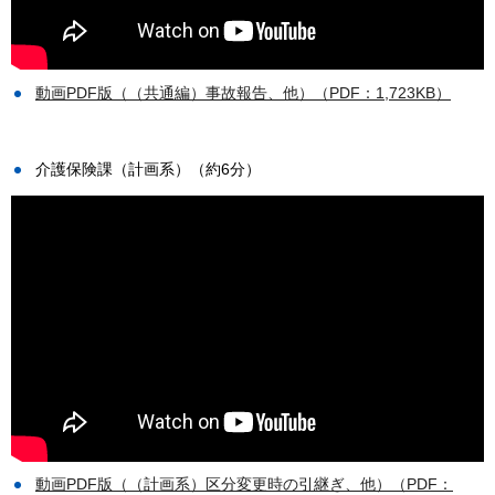
動画PDF版（（共通編）事故報告、他）（PDF：1,723KB）
介護保険課（計画系）（約6分）
動画PDF版（（計画系）区分変更時の引継ぎ、他）（PDF：