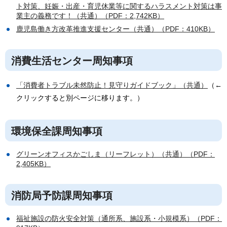
ト対策、妊娠・出産・育児休業等に関するハラスメント対策は事
業主の義務です！（共通）（PDF：2,742KB）
鹿児島働き方改革推進支援センター（共通）（PDF：410KB）
消費生活センター周知事項
「消費者トラブル未然防止！見守りガイドブック」（共通）
（←
クリックすると別ページに移ります。）
環境保全課周知事項
グリーンオフィスかごしま（リーフレット）（共通）（PDF：
2,405KB）
消防局予防課周知事項
福祉施設の防火安全対策（通所系、施設系・小規模系）（PDF：