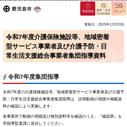
マグ
鹿児島
音声・文字
緊急情報
メニュー
マシ
Language
ティ
市
更新日：2025年12月23日
鹿児
島市
令和7年度介護保険施設等、地域密着
型サービス事業者及び介護予防・日
常生活支援総合事業者集団指導資料
令和7年度集団指導
令和7年度の介護保険施設等、地域密着型サービス事業者及び介護予
防・日常生活支援総合事業者集団指導は、説明動画の視聴や掲載資
料の確認により実施します。
各事業所で動画の視聴及び個別資料等を確認のうえ、『確認票』を
市指導監査課に送信してください。