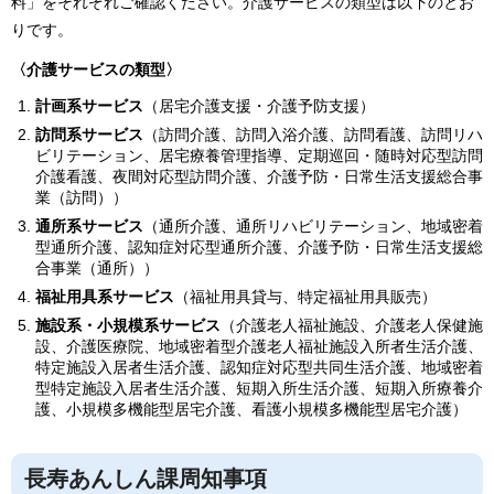
料」をそれぞれご確認ください。介護サービスの類型は以下のとお
りです。
〈介護サービスの類型〉
計画系サービス
（居宅介護支援・介護予防支援）
訪問系サービス
（訪問介護、訪問入浴介護、訪問看護、訪問リハ
ビリテーション、居宅療養管理指導、定期巡回・随時対応型訪問
介護看護、夜間対応型訪問介護、介護予防・日常生活支援総合事
業（訪問））
通所系サービス
（通所介護、通所リハビリテーション、地域密着
型通所介護、認知症対応型通所介護、介護予防・日常生活支援総
合事業（通所））
福祉用具系サービス
（福祉用具貸与、特定福祉用具販売）
施設系・小規模系サービス
（介護老人福祉施設、介護老人保健施
設、介護医療院、地域密着型介護老人福祉施設入所者生活介護、
特定施設入居者生活介護、認知症対応型共同生活介護、地域密着
型特定施設入居者生活介護、短期入所生活介護、短期入所療養介
護、小規模多機能型居宅介護、看護小規模多機能型居宅介護）
長寿あんしん課周知事項