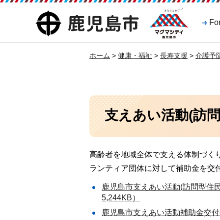
マグマシティ
鹿児島市
Fo
鹿児島市
ホーム
>
健康・福祉
>
長寿支援
>
介護予
支えあい活動(訪
高齢者を地域全体で支える体制づく
ランティア団体に対して補助金を交
鹿児島市支えあい活動(訪問型住民
5,244KB）
鹿児島市支えあい活動補助金交付要綱