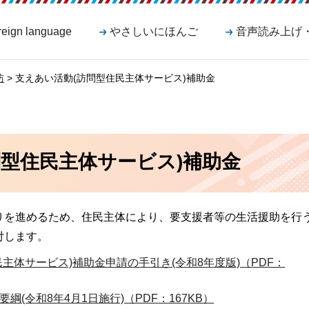
reign language
やさしいにほんご
音声読み上げ
防
> 支えあい活動(訪問型住民主体サービス)補助金
問型住民主体サービス)補助金
りを進めるため、住民主体により、要支援者等の生活援助を行
付します。
主体サービス)補助金申請の手引き(令和8年度版)（PDF：
(令和8年4月1日施行)（PDF：167KB）