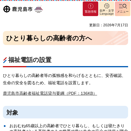
マグ
鹿児島
音声・文字
緊急情報
メニュー
マシ
Language
ティ
市
更新日：2026年7月17日
鹿児
島市
ひとり暮らしの高齢者の方へ
福祉電話の設置
ひとり暮らしの高齢者等の孤独感を和らげるとともに、安否確認、
生命の安全を図るため、福祉電話を設置します。
鹿児島市高齢者福祉電話貸与要綱（PDF：136KB）
対象
おおむね65歳以上の高齢者でひとり暮らし、もしくは寝たきり