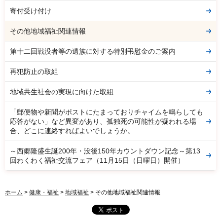
寄付受け付け
その他地域福祉関連情報
第十二回戦没者等の遺族に対する特別弔慰金のご案内
再犯防止の取組
地域共生社会の実現に向けた取組
「郵便物や新聞がポストにたまっておりチャイムを鳴らしても
応答がない」など異変があり、孤独死の可能性が疑われる場
合、どこに連絡すればよいでしょうか。
～西郷隆盛生誕200年・没後150年カウントダウン記念～第13
回わくわく福祉交流フェア（11月15日（日曜日）開催）
ホーム
>
健康・福祉
>
地域福祉
> その他地域福祉関連情報