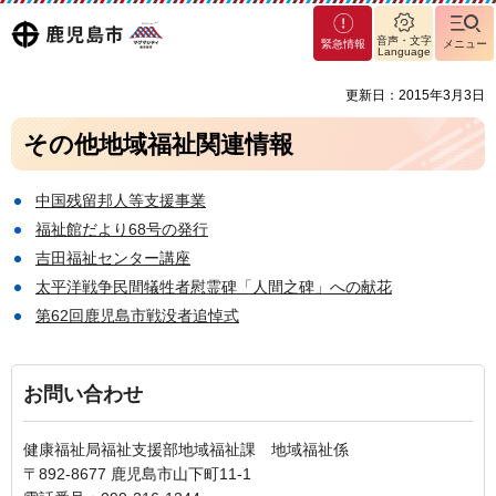
マグ
鹿児島
音声・文字
緊急情報
メニュー
マシ
Language
ティ
市
更新日：2015年3月3日
鹿児
島市
その他地域福祉関連情報
中国残留邦人等支援事業
福祉館だより68号の発行
吉田福祉センター講座
太平洋戦争民間犠牲者慰霊碑「人間之碑」への献花
第62回鹿児島市戦没者追悼式
お問い合わせ
健康福祉局福祉支援部地域福祉課 地域福祉係
〒892-8677 鹿児島市山下町11-1